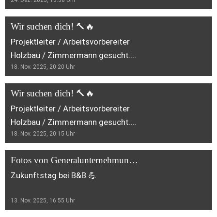
eurer Liebsten und einen
nach eurer Lehre Teil unseres
erfolgreichen Start ins neue Jahr 🎄
Teams bleibt. Wir wünschen euch
Wir suchen dich! 🔨🔥
✨ Danke für das Vertrauen im
weiterhin viel Freude, Erfolg und
Projektleiter / Arbeitsvorbereiter
vergangenen Jahr. Euer B&B Team
einen guten Start als Berufsleute!
Holzbau / Zimmermann gesucht.
Herzliche Gratulation! 🎉
18. Nov. 2025, 20:20
Uhr
Bock auf spannende Projekte und
ein starkes Team? Meld dich
Wir suchen dich! 🔨🔥
einfach! 💪
Projektleiter / Arbeitsvorbereiter
Holzbau / Zimmermann gesucht.
18. Nov. 2025, 20:15
Uhr
Bock auf spannende Projekte und
ein starkes Team? Meld dich
Fotos von Generalunternehmung Bäbler & Blumer GmbHs Beitrag
einfach! 💪
Zukunftstag bei B&B 💪
13. Nov. 2025, 16:55
Uhr