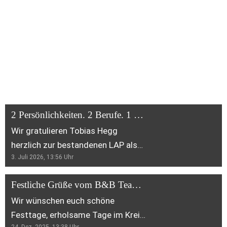
Aktuelle Neuigkeiten
2 Persönlichkeiten. 2 Berufe. 1 Team💪
Wir gratulieren Tobias Hegg
herzlich zur bestandenen LAP als
3. Juli 2026, 13:56
Uhr
Zimmermann EFZ und Heinz Hösli
zur bestandenen LAP als Maurer
Festliche Grüße vom B&B Team! 🎉✨
EFZ. 👏 Wir sind stolz auf eure
Wir wünschen euch schöne
starke Leistung und freuen uns
Festtage, erholsame Tage im Kreis
besonders, dass ihr beide auch
24. Dez. 2025, 13:38
Uhr