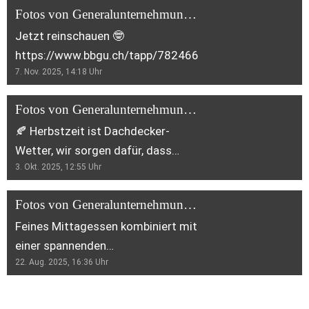
Fotos von Generalunternehmung Bäbler & Blumer GmbHs Beitrag
Jetzt reinschauen 🤓
https://www.bbgu.ch/tapp/782466
7. Nov. 2025, 14:18
Uhr
Fotos von Generalunternehmung Bäbler & Blumer GmbHs Beitrag
🍂 Herbstzeit ist Dachdecker-
Wetter, wir sorgen dafür, dass
3. Okt. 2025, 12:55
Uhr
jedes Dach sicher durch Regen und
Sturm kommt!
Fotos von Generalunternehmung Bäbler & Blumer GmbHs Beitrag
Feines Mittagessen kombiniert mit
einer spannenden
22. Aug. 2025, 16:36
Uhr
Baustellenbesichtigung am ESAF.
Danke Service 7000 für die
Einladung